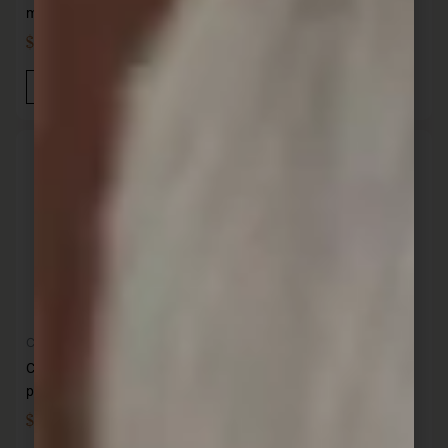
mesa
plástico azul KUTT
$
699,00
$
20,00
IVA INC
IVA INC
Añadir Al Carrito
Añadir Al Carrito
Cocina
Cocina
Cuchara de té mango
Cuchara de té mango
plástico gris KU004C1 KUTT
plástico negro KUTT
$
20,00
$
20,00
IVA INC
IVA INC