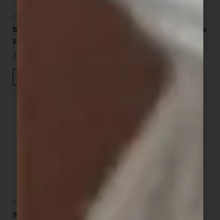
Cocina
Cocina
British 12 Tenedores acero de
British 12 Tenedores acero de
pescado
postre
$
469,00
$
649,00
IVA INC
IVA INC
Añadir Al Carrito
Añadir Al Carrito
Cocina
Cocina
British 12 Tenedores acero de
Cuchara de té mango