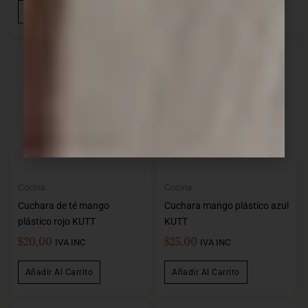
Añadir Al Carrito
Añadir Al Carrito
Cocina
Cocina
Cuchara de té mango
Cuchara mango plástico azul
plástico rojo KUTT
KUTT
$
20,00
$
25,00
IVA INC
IVA INC
Añadir Al Carrito
Añadir Al Carrito