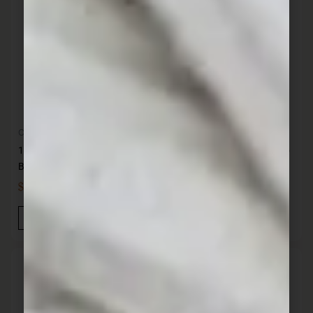
Cocina
Cocina
12 Tenedores de mesa acero
12 Tenedores de mesa acero
British- 89 gr KUTT
gastronomico KUTT
$
799,00
$
479,00
IVA INC
IVA INC
Añadir Al Carrito
Añadir Al Carrito