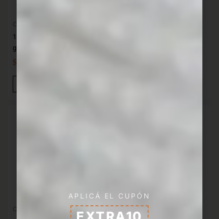
Cocina
Cocina
12 Tenedores de postre acero
gastronómico KUTT
Atual Set 3 cucharas postre
$
399,00
$
189,00
IVA INC
IVA INC
Añadir Al Carrito
Añadir Al Carrito
APLICÁ EL CUPÓN
Cocina
Cocina
EXTRA10