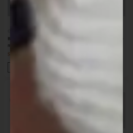
Cocina
Cocina
British 12 Cuchillos acero de
British 12 Cuchillos de Carne
mesa
acero
$
999,00
$
1.190,00
IVA INC
IVA INC
Añadir Al Carrito
Añadir Al Carrito