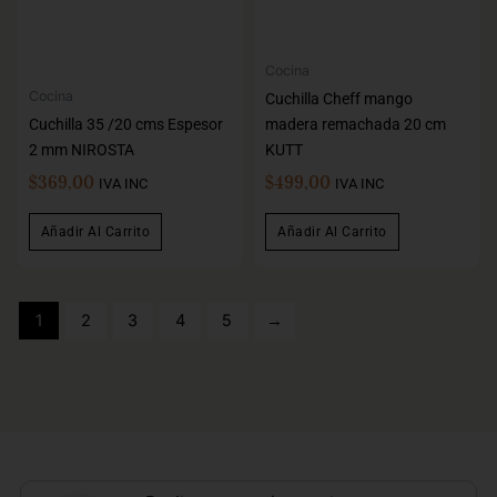
Cocina
Cocina
Cuchilla Cheff mango
Cuchilla 35 /20 cms Espesor
madera remachada 20 cm
2 mm NIROSTA
KUTT
$
369,00
$
499,00
IVA INC
IVA INC
Añadir Al Carrito
Añadir Al Carrito
1
2
3
4
5
→