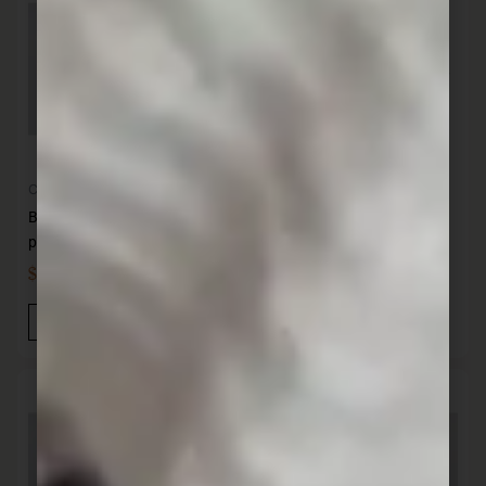
Cocina
Cocina
British 12 Cuchillos acero de
British 12 Cuchillos acero de
postre
pescado
$
649,00
$
469,00
IVA INC
IVA INC
Añadir Al Carrito
Añadir Al Carrito