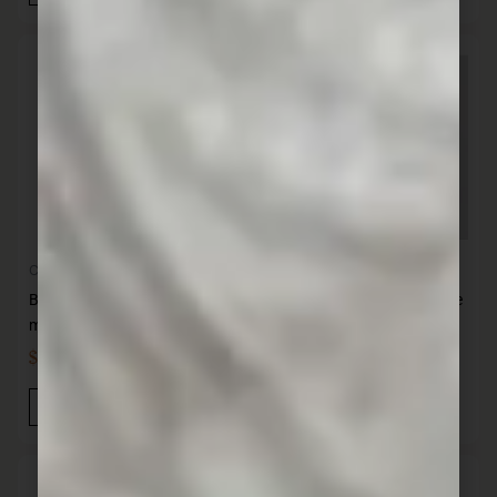
Cocina
Cocina
British 12 Cucharas acero de
British 12 Cucharas acero de
mesa
cafe
$
699,00
$
269,00
IVA INC
IVA INC
Añadir Al Carrito
Añadir Al Carrito