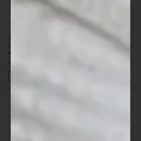
Cocina
Cocina
12 Tenedores de mesa
12 Tenedores de postre acero
mango madera KUTT
British- 47 gr KUTT
$
539,00
$
749,00
IVA INC
IVA INC
Añadir Al Carrito
Añadir Al Carrito