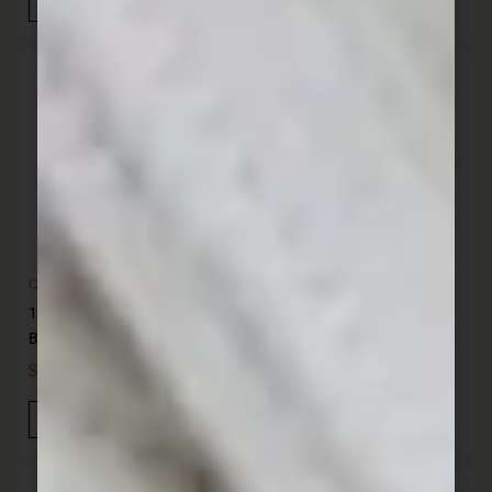
Añadir Al Carrito
Añadir Al Carrito
Cocina
Cocina
12 Cuchilos de mesa acero
12 Tenedor de mesa Acero
British- 98 gr KUTT
Inoxidable Verao 51210
$
1.090,00
$
290,00
IVA INC
IVA INC
Añadir Al Carrito
Añadir Al Carrito