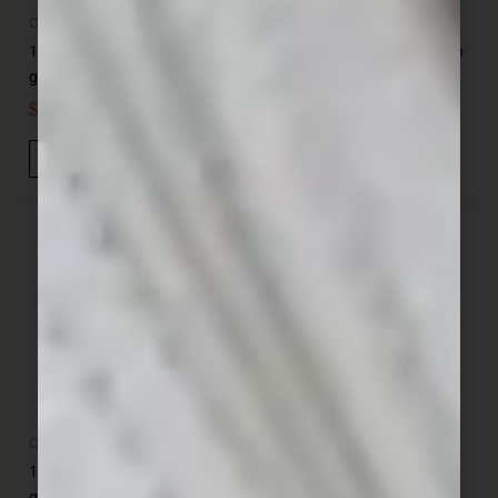
Cocina
Cocina
12 Cuchillos de carne acero
12 Cuchillos de carne mango
gastronomico KUTT
madera KUTT
$
679,00
$
579,00
IVA INC
IVA INC
Añadir Al Carrito
Añadir Al Carrito
Cocina
Cocina
12 Cuchillos de mesa acero
12 Cuchillos de mesa Acero
gastronómico KUTT
Inoxidable Verao 51234