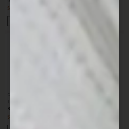
$
769,00
$
499,00
IVA INC
IVA INC
Añadir Al Carrito
Añadir Al Carrito
Cocina
Cocina
12 Cuchillos de postre acero
12 Cuchillos de postre acero
British- 89 gr KUTT
gastronómico KUTT
$
929,00
$
549,00
IVA INC
IVA INC