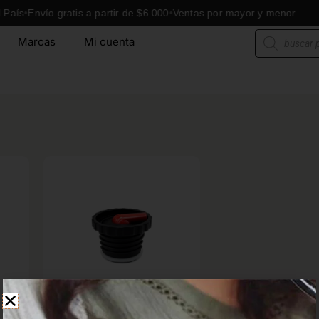
Envío gratis a partir de $6.000
Ventas por mayor y menor
En
Búsqueda
Marcas
Mi cuenta
de
productos