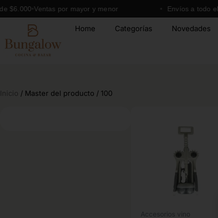
Ir
6.000
Ventas por mayor y menor
Envíos a todo el País
al
Home
Categorías
Novedades
contenido
Inicio
/ Master del producto / 100
Accesorios vino