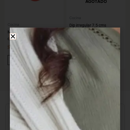
AGOTADO
Cocina
Cocina
Dip irregular 7.5 cms
Molde Silicona Flor 23×19
HR111072-3
cms.
7730912870899
$
168,00
$
52,00
IVA INC
IVA INC
Añadir Al Carrito
Leer Más
Realizamos envío gratuito a
partir de $6.000