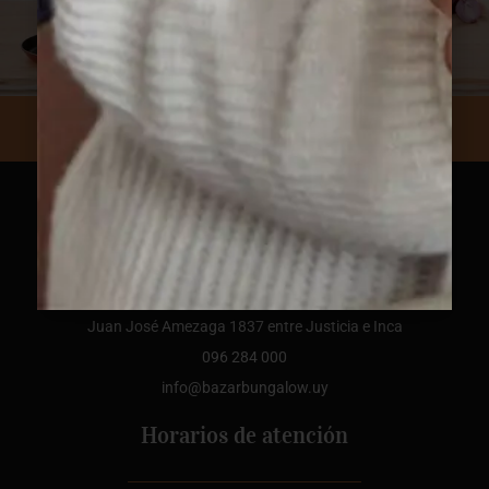
Dónde estamos?
Juan José Amezaga 1837 entre Justicia e Inca
096 284 000
info@bazarbungalow.uy
Horarios de atención