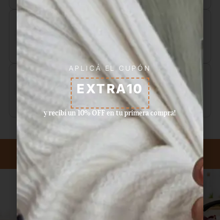
Aceptamos pagos con tarjeta de
crédito, débito, efectivo, y dinero
disponible en Mercado Pago.
APLICÁ EL CUPÓN
Ventas por mayor y menor.
EXTRA10
y recibí un 10% OFF en tu primera compra!
Suscribite a nuestro newsletter.