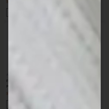
$
767,00
$
219,00
IVA INC
IVA INC
Añadir Al Carrito
Añadir Al Carrito
Almacenaje
Cocina
Frasco con asas 5.0 L
Fuente de Chocolate 37 cm
PRISMA
PRISMA
$
425,00
$
5.728,00
IVA INC
IVA INC
Añadir Al Carrito
Añadir Al Carrito