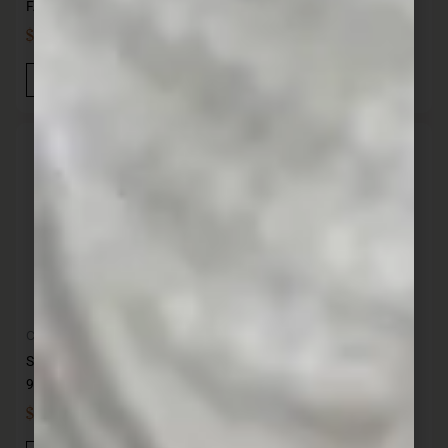
FACKELMANN
mm NIROSTA
$
439,00
$
379,00
IVA INC
IVA INC
Añadir Al Carrito
Añadir Al Carrito
Cocina
Bohemia cristal
Set 7 piezas Frutti Blue 122-
Set vasos Barline 410 ml x6
92
BOHEMIA
$
506,00
$
1.599,00
IVA INC
IVA INC