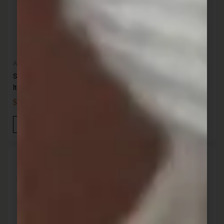
Almacenaje
Almacenaje
Sistema escurre lechuga 3.5
lt.
Sistema Micro oats to go
$
703,00
$
344,00
IVA INC
IVA INC
Añadir Al Carrito
Añadir Al Carrito