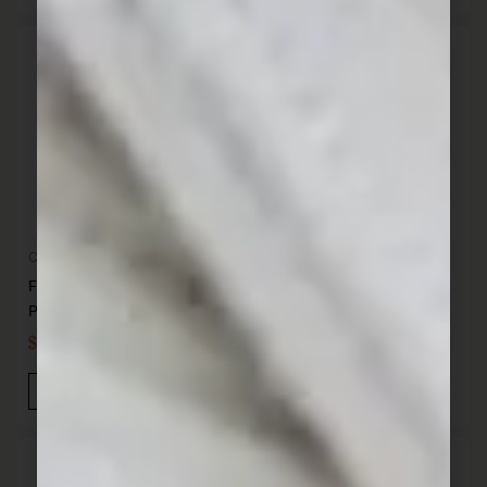
Cocina
Bohemia cristal
Fuente De Chocolate 55 cm
PRISMA
Jarra 1500 ml. 1E470
$
6.063,00
$
1.899,00
IVA INC
IVA INC
Añadir Al Carrito
Añadir Al Carrito