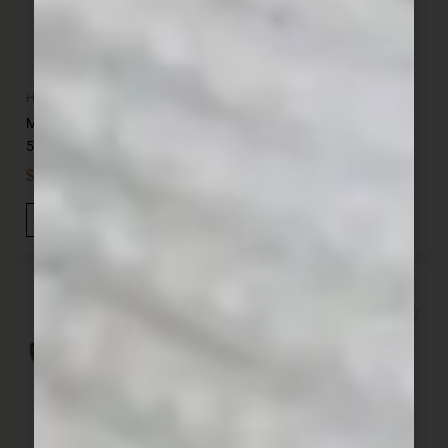
Hogar
Almacenaje
Maleta maxi box 5009- 22-
MicroWave Mixing bowl 5
56x24x23 cm ARQPLAST
tazas
$
1.219,00
$
383,00
IVA INC
IVA INC
Añadir Al Carrito
Añadir Al Carrito