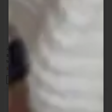
Almacenaje
Almacenaje
Sistema Bakery 2.4 lt. con
Sistema Bakery 3.25 con
taza
taza
$
383,00
$
447,00
IVA INC
IVA INC
Añadir Al Carrito
Añadir Al Carrito