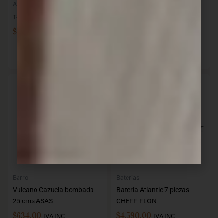
Accesorios de cocina
Universal Jgo asador 3 pzas
Tenedor acero FACKELMANN
con tabla mango madera
$
199,00
$
919,00
IVA INC
IVA INC
Añadir Al Carrito
Añadir Al Carrito
AGOTADO
Barro
Baterias
Vulcano Cazuela bombada
Bateria Atlantic 7 piezas
25 cms ASAS
CHEFF-FLON
$
634,00
$
4.590,00
IVA INC
IVA INC