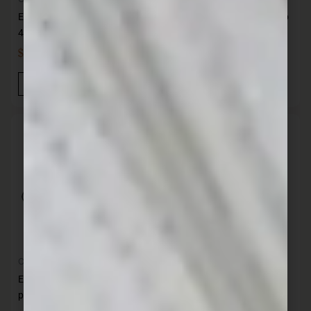
Elegance Jgo menage Blanco
Elegance Jgo menage Negro
4 pzas M.plastico
4 pzas M.plastico
$
767,00
$
767,00
IVA INC
IVA INC
Añadir Al Carrito
Añadir Al Carrito
Cocina
Accesorios de cocina
Elegance Jgo menage Rojo 4
Espumadera redonda nylon
pzas M. plastico
FACKELMANN