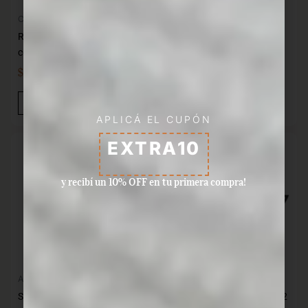
Cocina
Accesorios de cocina
Rack + 2 extensibles 36
Rallador universal 28×11 cm
comp. RBT-36T H18.4
FACKELMANN
$
2.407,00
$
169,00
IVA INC
IVA INC
Añadir Al Carrito
Añadir Al Carrito
APLICÁ EL CUPÓN
EXTRA10
y recibí un 10% OFF en tu primera compra!
Accesorios vino
Cocina
Sacacorcho 15×4.5 cm
Santoku cuchilla 33 /18 cm 2