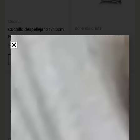
Cocina
Bohemia cristal
Cuchillo despellejar 21/10cm
NIROSTA
Decanter 1.2 L BOHEMIA
$
229,00
$
2.790,00
IVA INC
IVA INC
Añadir Al Carrito
Añadir Al Carrito
Cocina
Cocina