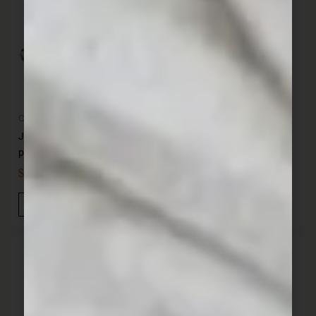
Cocina
Cocina
Jgo Menage Acero Inox 4
Juego Vivaldi 12 piezas
pzas
CRISTAR
$
831,00
$
813,00
IVA INC
IVA INC
Añadir Al Carrito
Añadir Al Carrito