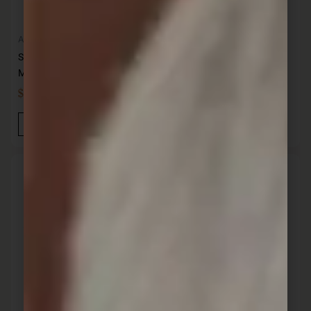
Almacenaje
Almacenaje
Sistema Micro set x 3
Sistema To Go Ensaladera
Medidas: 880 ML 2.6 L 2.5 L
1.1 lt.
$
1.399,00
$
299,00
IVA INC
IVA INC
Añadir Al Carrito
Añadir Al Carrito
Accesorios parrilla