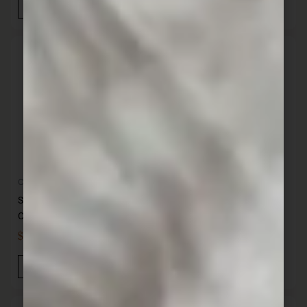
Añadir Al Carrito
Añadir Al Carrito
Cocina
Bohemia cristal
Set vasos Prisma x12
Set vasos Trio 470 ml x6
CRISTAR
BOHEMIA
$
1.116,00
$
1.680,00
IVA INC
IVA INC
Añadir Al Carrito
Añadir Al Carrito