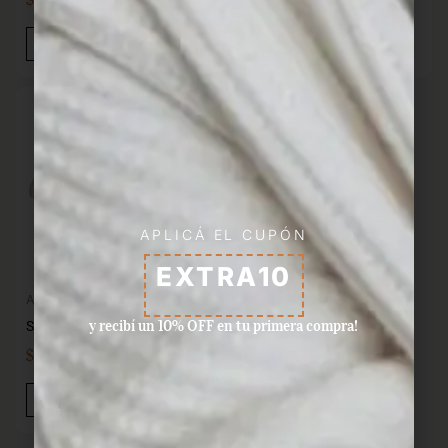
IVA INC
IVA INC
Añadir Al Carrito
Añadir Al Carrito
APLICÁ EL CUPÓN
EXTRA10
Almacenaje
y recibí un 10% OFF en tu primera compra!
Sistema To Go Split 450 ml.
$
149,00
IVA INC
Añadir Al Carrito