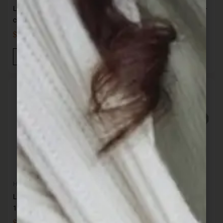
Lampara Jarron Negra 35
Lampara Negra 36 cms YFS-
cms YF1207 14
15089 56 cms
$
1.337,00
$
1.337,00
IVA INC
IVA INC
Añadir Al Carrito
Añadir Al Carrito
Hogar
Almacenaje
Lampara Rosa Piedra YFS-
Sistema To Go Caja
15211 61 cms
Sandwich 450 ml.
$
1.465,00
$
149,00