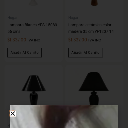
Hogar
Hogar
Lampara Blanca YFS-15089
Lampara cerámica color
56 cms
madera 35 cm YF1207 14
$
1.337,00
$
1.337,00
IVA INC
IVA INC
Añadir Al Carrito
Añadir Al Carrito
Hogar
Hogar