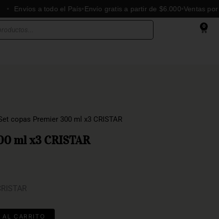
nvíos a todo el País
Envío gratis a partir de $6.000
Ventas por mayo
0
Cart
Set copas Premier 300 ml x3 CRISTAR
300 ml x3 CRISTAR
 CRISTAR
 AL CARRITO