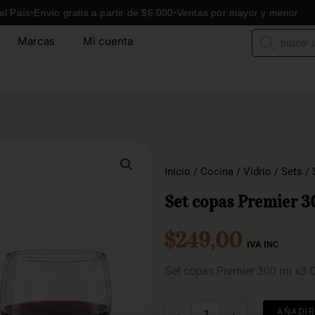
s
Envío gratis a partir de $6.000
Ventas por mayor y menor
E
Búsqueda
Marcas
Mi cuenta
de
productos
Inicio
/
Cocina
/
Vidrio
/
Sets
/ 
Set copas Premier 
$
249,00
IVA INC
Set copas Premier 300 ml x3
Set
AÑADIR
-
+