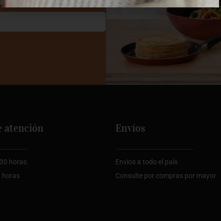
e atención
Envíos
:30 horas.
Envios a todo el país
0 horas
Consulte por compras por mayor