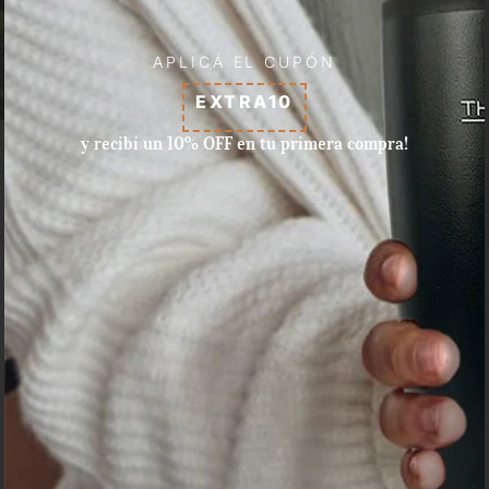
APLICÁ EL CUPÓN
EXTRA10
y recibí un 10% OFF en tu primera compra!
Aceptamos pagos con tarjeta
de crédito, débito, efectivo, y
dinero disponible en Mercado
Pago.