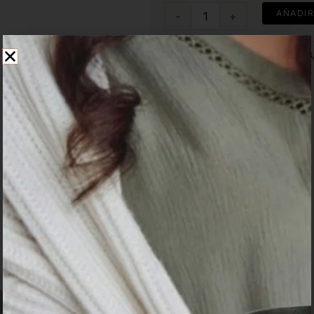
Botella
AÑADIR
-
+
Trend
700
ml
SKU
L00494
Categories
Botellas
QLUX
IDEAS
cantidad