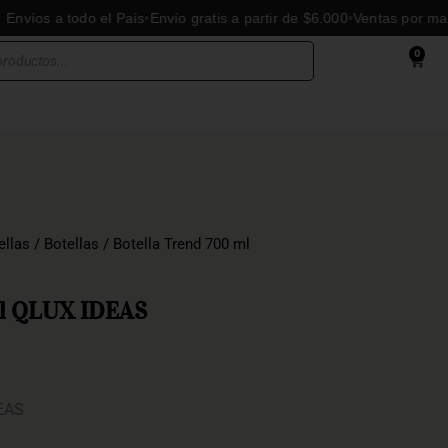
 a todo el País
Envío gratis a partir de $6.000
Ventas por mayor y 
0
Cart
ellas
/
Botellas
/ Botella Trend 700 ml
ml QLUX IDEAS
DEAS