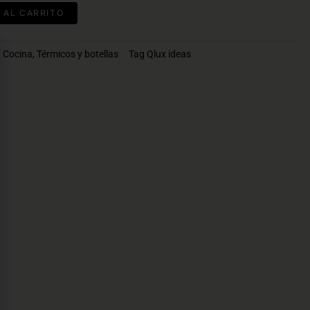
 AL CARRITO
,
Cocina
,
Térmicos y botellas
Tag
Qlux ideas