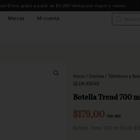
ío gratis a partir de $6.000
Ventas por mayor y menor
Envíos
Búsqueda
Marcas
Mi cuenta
de
productos
Inicio
/
Cocina
/
Térmicos y bot
QLUX IDEAS
Botella Trend 700 
$
179,00
IVA INC
Botella Trend 700 ml QLUX I