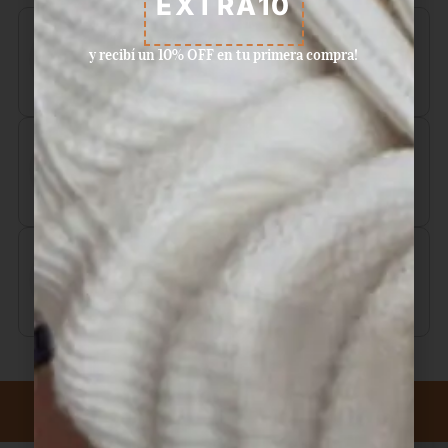
EXTRA10
Realizamos envío gratuito a
partir de $6.000
y recibí un 10% OFF en tu primera compra!
Aceptamos pagos con tarjeta de
crédito, débito, efectivo, y dinero
disponible en Mercado Pago.
Ventas por mayor y menor.
Suscribite a nuestro newsletter.