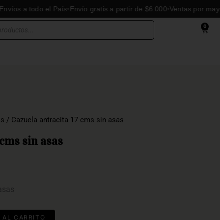
 a todo el País
Envío gratis a partir de $6.000
Ventas por mayor y m
0
Cart
as
/ Cazuela antracita 17 cms sin asas
 cms sin asas
asas
 AL CARRITO