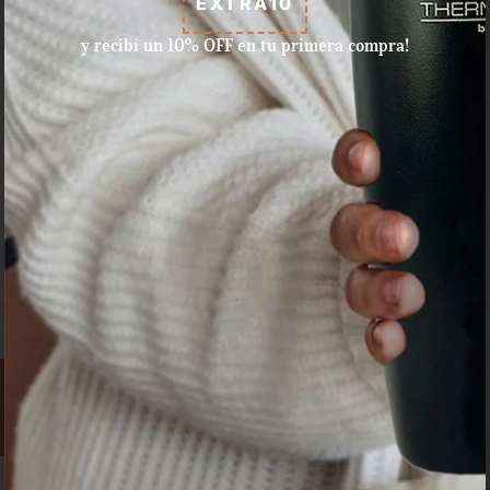
EXTRA10
y recibí un 10% OFF en tu primera compra!
Aceptamos pagos con tarjeta
de crédito, débito, efectivo, y
dinero disponible en Mercado
Pago.