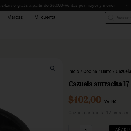
ío gratis a partir de $6.000
Ventas por mayor y menor
Envíos
Búsqueda
Marcas
Mi cuenta
de
productos
Inicio
/
Cocina
/
Barro
/
Cazuel
Cazuela antracita 17
$
402,00
IVA INC
Cazuela antracita 17 cms sin 
Cazuela
AÑADIR
-
+