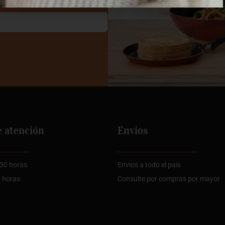
e atención
Envíos
:30 horas.
Envios a todo el país
0 horas
Consulte por compras por mayor