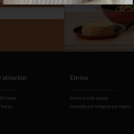
e atención
Envíos
:30 horas.
Envios a todo el país
0 horas
Consulte por compras por mayor