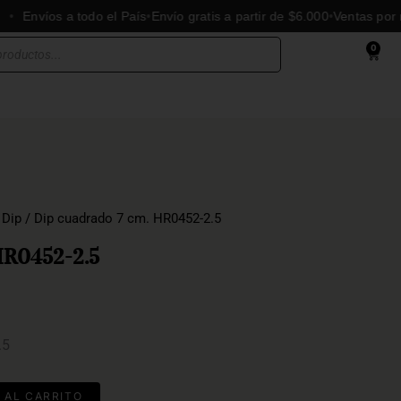
víos a todo el País
Envío gratis a partir de $6.000
Ventas por mayor
0
Cart
/
Dip
/ Dip cuadrado 7 cm. HR0452-2.5
HR0452-2.5
.5
 AL CARRITO