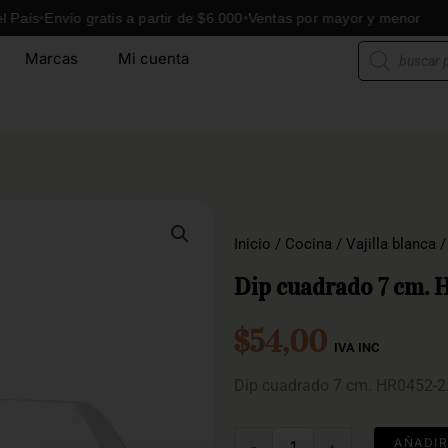
Envío gratis a partir de $6.000
Ventas por mayor y menor
En
Búsqueda
Marcas
Mi cuenta
de
productos
Inicio
/
Cocina
/
Vajilla blanca
Dip cuadrado 7 cm. 
$
54,00
IVA INC
Dip cuadrado 7 cm. HR0452-2
Dip
AÑADIR
-
+