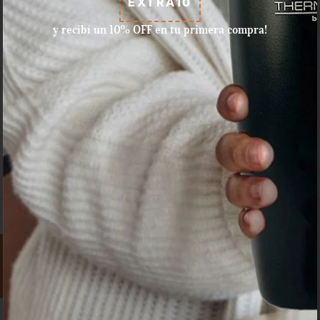
EXTRA10
y recibí un 10% OFF en tu primera compra!
Aceptamos pagos con tarjeta
de crédito, débito, efectivo, y
dinero disponible en Mercado
Pago.