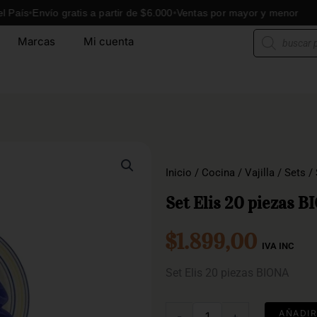
Envío gratis a partir de $6.000
Ventas por mayor y menor
Env
Búsqueda
Marcas
Mi cuenta
de
productos
Inicio
/
Cocina
/
Vajilla
/
Sets
/ 
Set Elis 20 piezas 
$
1.899,00
IVA INC
Set Elis 20 piezas BIONA
Set
AÑADIR
-
+