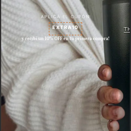
APLICÁ EL CUPÓN
EXTRA10
y recibí un 10% OFF en tu primera compra!
Aceptamos pagos con tarjeta
de crédito, débito, efectivo, y
dinero disponible en Mercado
Pago.