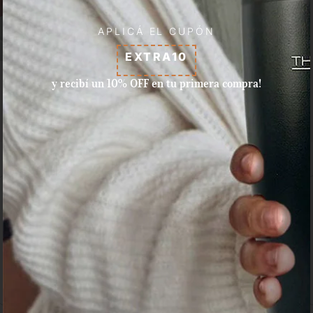
APLICÁ EL CUPÓN
EXTRA10
y recibí un 10% OFF en tu primera compra!
Aceptamos pagos con tarjeta
de crédito, débito, efectivo, y
dinero disponible en Mercado
Pago.