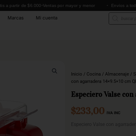
rtir de $6.000
Ventas por mayor y menor
Envíos a todo el Pa
Búsqueda
Marcas
Mi cuenta
de
productos
Inicio
/
Cocina
/
Almacenaje
/
S
con agarradera 14×9.5×10 cm Q
Especiero Valse con
$
233,00
IVA INC
Especiero Valse con agarrade