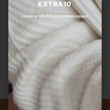
EXTRA10
Realizamos envío gratuito a
y recibí un 10% OFF en tu primera compra!
partir de $6.000
Aceptamos pagos con tarjeta de
crédito, débito, efectivo, y dinero
disponible en Mercado Pago.
Ventas por mayor y menor.