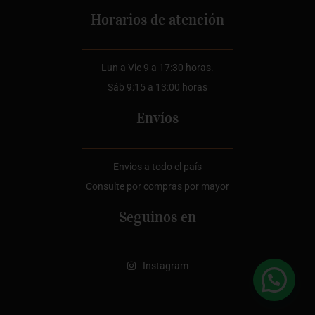
Horarios de atención
Lun a Vie 9 a 17:30 horas.
Sáb 9:15 a 13:00 horas
Envíos
Envios a todo el país
Consulte por compras por mayor
Seguinos en
Instagram