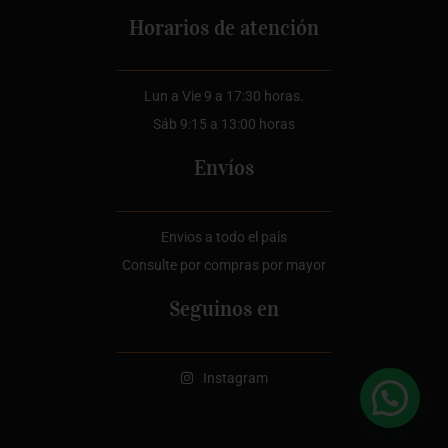
Horarios de atención
Lun a Vie 9 a 17:30 horas.
Sáb 9:15 a 13:00 horas
Envíos
Envios a todo el país
Consulte por compras por mayor
Seguinos en
Instagram