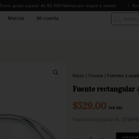
ratis a partir de $6.000
Ventas por mayor y menor
Envíos a t
Búsqueda
Marcas
Mi cuenta
de
productos
Inicio
/
Cocina
/
Fuentes y asad
Fuente rectangular
$
529,00
IVA INC
Fuente rectangular 4L SEMPR
Fuente
AÑADIR
-
+