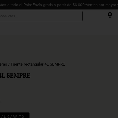
odo el País
Envío gratis a partir de $6.000
Ventas por mayor y meno
0
Cart
eras
/ Fuente rectangular 4L SEMPRE
 4L SEMPRE
E
 AL CARRITO