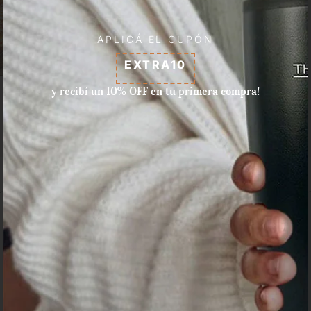
APLICÁ EL CUPÓN
EXTRA10
y recibí un 10% OFF en tu primera compra!
Aceptamos pagos con tarjeta
de crédito, débito, efectivo, y
dinero disponible en Mercado
Pago.