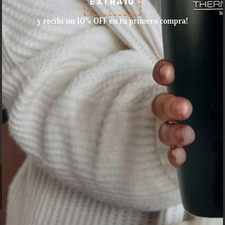
EXTRA10
y recibí un 10% OFF en tu primera compra!
Aceptamos pagos con tarjeta
de crédito, débito, efectivo, y
dinero disponible en Mercado
Pago.