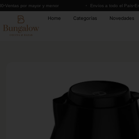
Ir
tas por mayor y menor
Envíos a todo el País
Envío gr
al
Home
Categorías
Novedades
contenido