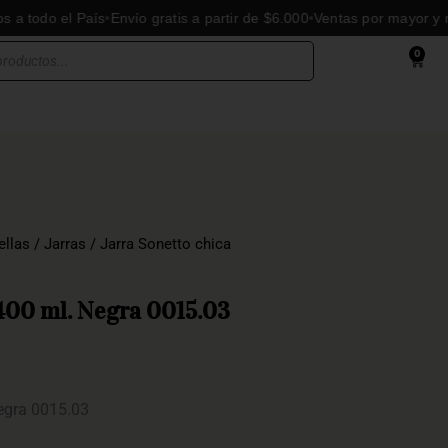
do el País
Envío gratis a partir de $6.000
Ventas por mayor y menor
0
Cart
ellas
/
Jarras
/ Jarra Sonetto chica
 400 ml. Negra 0015.03
Negra 0015.03