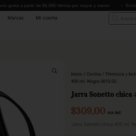
atis a partir de $6.000
Ventas por mayor y menor
Envíos a to
Búsqueda
Marcas
Mi cuenta
de
productos
Inicio
/
Cocina
/
Térmicos y bot
400 ml. Negra 0015.03
Jarra Sonetto chica
$
309,00
IVA INC
Jarra Sonetto chica 400 ml. 