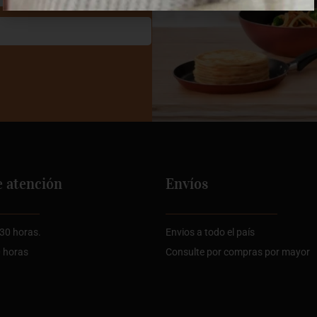
e atención
Envíos
:30 horas.
Envios a todo el país
0 horas
Consulte por compras por mayor