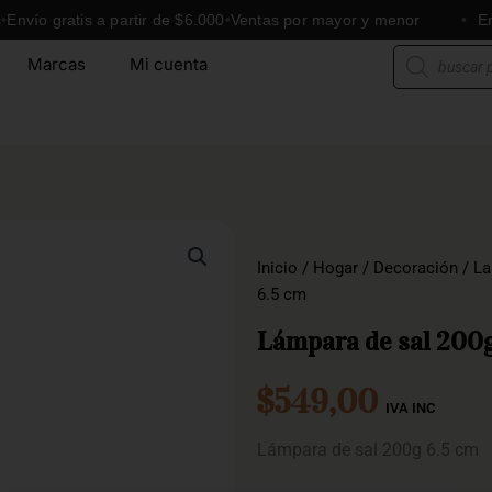
 gratis a partir de $6.000
Ventas por mayor y menor
Envíos a
Búsqueda
Marcas
Mi cuenta
de
productos
Inicio
/
Hogar
/
Decoración
/
La
6.5 cm
Lámpara de sal 200g
$
549,00
IVA INC
Lámpara de sal 200g 6.5 cm