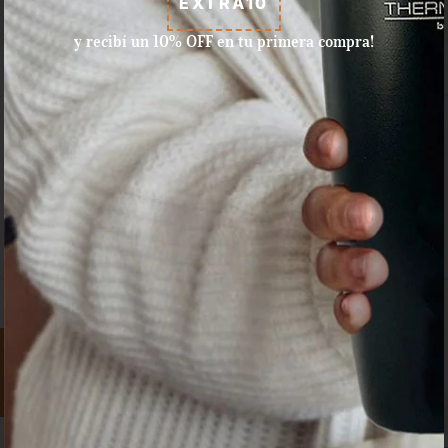
EXTRA10
y recibí un 10% OFF en tu primera compra!
Aceptamos pagos con tarjeta
de crédito, débito, efectivo, y
dinero disponible en Mercado
Pago.