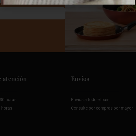
e atención
Envíos
:30 horas.
Envios a todo el país
0 horas
Consulte por compras por mayor