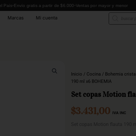
Envío gratis a partir de $6.000
Ventas por mayor y menor
En
Búsqueda
Marcas
Mi cuenta
de
productos
Inicio
/
Cocina
/
Bohemia crista
190 ml x6 BOHEMIA
Set copas Motion f
$
3.431,00
IVA INC
Set copas Motion flauta 190