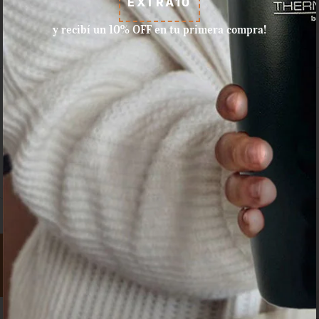
EXTRA10
y recibí un 10% OFF en tu primera compra!
Aceptamos pagos con tarjeta
de crédito, débito, efectivo, y
dinero disponible en Mercado
Pago.