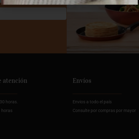
e atención
Envíos
:30 horas.
Envios a todo el país
0 horas
Consulte por compras por mayor