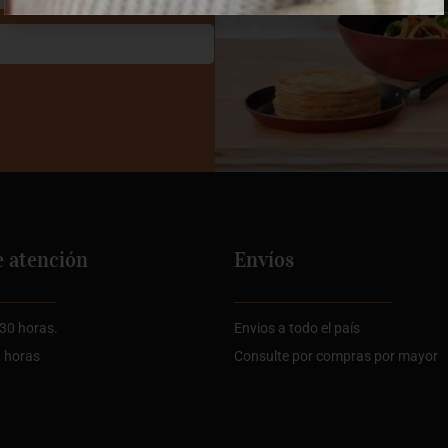
e atención
Envíos
:30 horas.
Envios a todo el país
0 horas
Consulte por compras por mayor