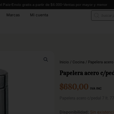
s
Envío gratis a partir de $6.000
Ventas por mayor y menor
E
Búsqueda
Marcas
Mi cuenta
de
productos
Inicio
/
Cocina
/ Papelera acero
Papelera acero c/ped
$
680,00
IVA INC
Papelera acero c/pedal 7 lt.
Disponibilidad:
Sin existenc