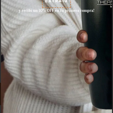
EXTRA10
y recibí un 10% OFF en tu primera compra!
Aceptamos pagos con tarjeta
de crédito, débito, efectivo, y
dinero disponible en Mercado
Pago.