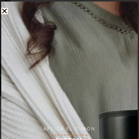
SKU
S30307
Category
Cocina
APLICÁ EL CUPÓN