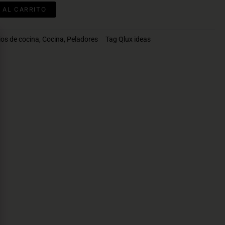
 AL CARRITO
os de cocina
,
Cocina
,
Peladores
Tag
Qlux ideas