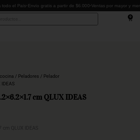
el País
Envío gratis a partir de $6.000
Ventas por mayor y menor
0
Cart
 cocina
/
Peladores
/ Pelador
X IDEAS
0.2×6.2×1.7 cm QLUX IDEAS
.7 cm QLUX IDEAS