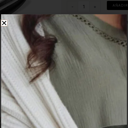
Pelador
AÑADIR
-
+
Elegance
20.2x6.2x1.7
cm
SKU
L00835
Categories
Accesori
QLUX
IDEAS
cantidad