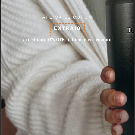
APLICÁ EL CUPÓN
EXTRA10
y recibí un 10% OFF en tu primera compra!
Aceptamos pagos con tarjeta
de crédito, débito, efectivo, y
dinero disponible en Mercado
Pago.