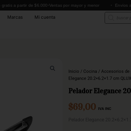
s a partir de $6.000
Ventas por mayor y menor
Envíos a todo 
Búsqueda
Marcas
Mi cuenta
de
productos
Inicio
/
Cocina
/
Accesorios de
Elegance 20.2×6.2×1.7 cm QLU
Pelador Elegance 2
$
69,00
IVA INC
Pelador Elegance 20.2×6.2×1