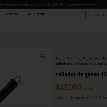
s
Envío gratis a partir de $6.000
Ventas por mayor y menor
En
Búsqueda
Marcas
Mi cuenta
de
productos
Inicio
/
Cocina
/
Accesorios de
ralladores
/ rallador de queso 4
rallador de queso 42
$
427,00
IVA INC
rallador de queso 42.5×3.5 cm