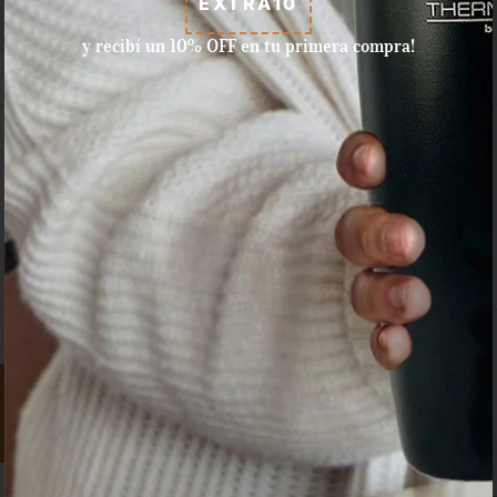
EXTRA10
y recibí un 10% OFF en tu primera compra!
Aceptamos pagos con tarjeta
de crédito, débito, efectivo, y
dinero disponible en Mercado
Pago.