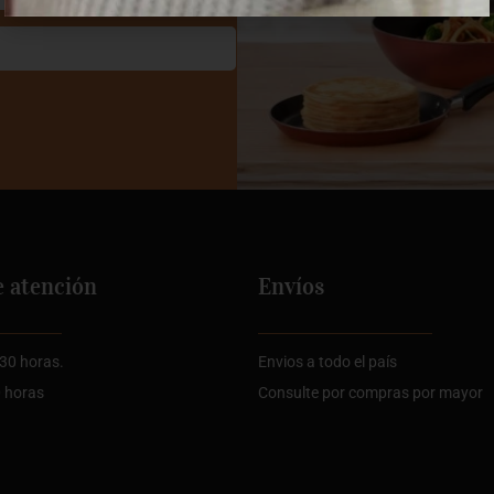
e atención
Envíos
:30 horas.
Envios a todo el país
0 horas
Consulte por compras por mayor