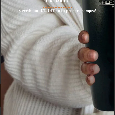
EXTRA10
y recibí un 10% OFF en tu primera compra!
Aceptamos pagos con tarjeta
de crédito, débito, efectivo, y
dinero disponible en Mercado
Pago.