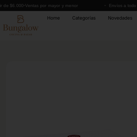
Ir
$6.000
Ventas por mayor y menor
Envíos a todo el Paí
al
Home
Categorías
Novedades
contenido