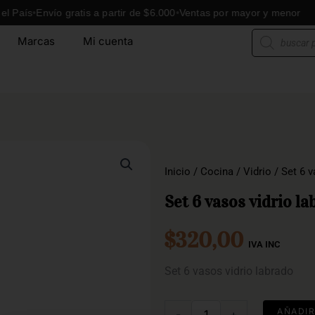
s
Envío gratis a partir de $6.000
Ventas por mayor y menor
E
Búsqueda
Marcas
Mi cuenta
de
productos
Inicio
/
Cocina
/
Vidrio
/ Set 6 v
Set 6 vasos vidrio l
$
320,00
IVA INC
Set 6 vasos vidrio labrado
Set
AÑADIR
-
+