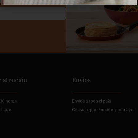
e atención
Envíos
:30 horas.
Envios a todo el país
0 horas
Consulte por compras por mayor