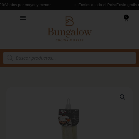
Ir
Ventas por mayor y menor
Envíos a todo el País
Envío gratis a pa
al
0
contenido
Cart
Búsqueda
de
productos