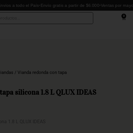
 todo el País
Envío gratis a partir de $6.000
Ventas por mayor y me
0
Cart
iandas
/ Vianda redonda con tapa
tapa silicona 1.8 L QLUX IDEAS
cona 1.8 L QLUX IDEAS