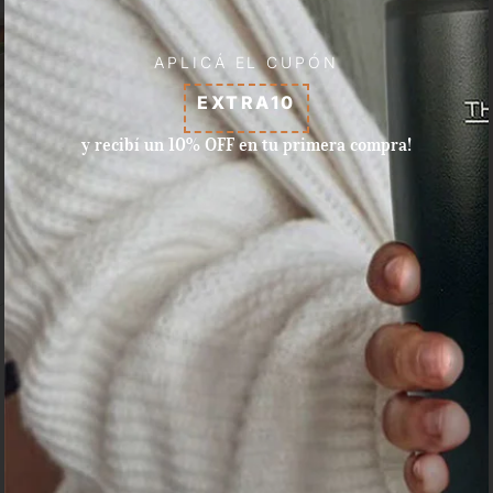
APLICÁ EL CUPÓN
EXTRA10
y recibí un 10% OFF en tu primera compra!
Aceptamos pagos con tarjeta
de crédito, débito, efectivo, y
dinero disponible en Mercado
Pago.