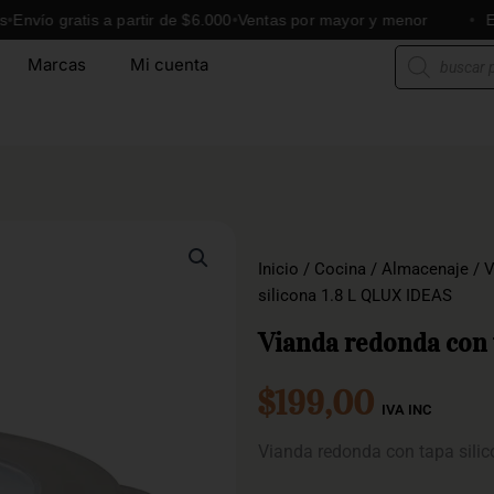
 gratis a partir de $6.000
Ventas por mayor y menor
Envíos a
Búsqueda
Marcas
Mi cuenta
de
productos
Inicio
/
Cocina
/
Almacenaje
/
V
silicona 1.8 L QLUX IDEAS
Vianda redonda con 
$
199,00
IVA INC
Vianda redonda con tapa sili