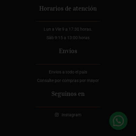
Horarios de atención
Lun a Vie 9 a 17:30 horas.
Sáb 9:15 a 13:00 horas
Envíos
Envios a todo el país
Consulte por compras por mayor
Seguinos en
Instagram