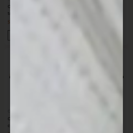
Cacerola bruja hierro con
Cacerola bruja hierro con
tapa 24 cm SANTANA
tapa 28 cm SANTANA
$
5.490,00
$
7.490,00
IVA INC
IVA INC
Añadir Al Carrito
Añadir Al Carrito
Cocina
Cocina
Cacerola hierro con asas 16
Cacerola hierro con asas 20
cm 1.5 L SANTANA
cm 2.6 L SANTANA