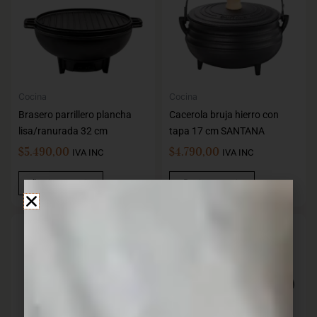
Cocina
Cocina
Brasero parrillero plancha
Cacerola bruja hierro con
lisa/ranurada 32 cm
tapa 17 cm SANTANA
$
5.490,00
$
4.790,00
IVA INC
IVA INC
Añadir Al Carrito
Añadir Al Carrito