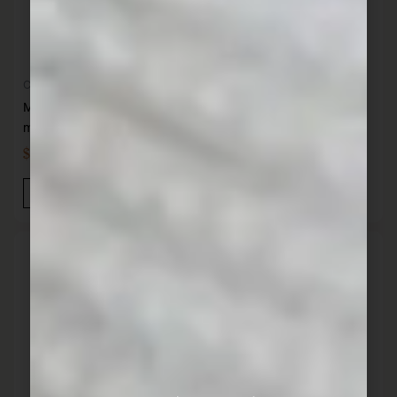
Cocina
Cocina
Mini cacerola hierro 8 cm 100
Mini olla curva hierro 11 cm
ml SANTANA
600 ml SANTANA
$
349,00
$
849,00
IVA INC
IVA INC
Añadir Al Carrito
Añadir Al Carrito