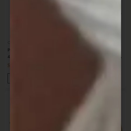
Cocina
Cocina
Plancha doble hierro
Plancha hierro con asas
47.9×27.9×1.8 cm SANTANA
34.5×24.5×1.7 cm SANTANA
$
3.059,00
$
1.390,00
IVA INC
IVA INC
Añadir Al Carrito
Añadir Al Carrito