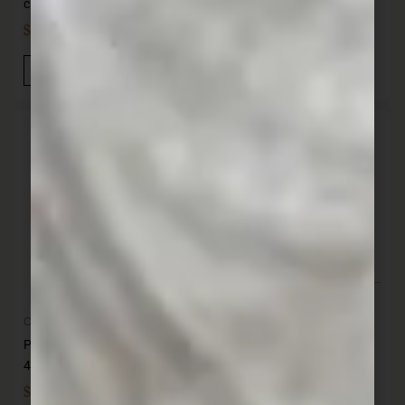
cm SANTANA
cm SANTANA
$
3.190,00
$
699,00
IVA INC
IVA INC
Añadir Al Carrito
Añadir Al Carrito
Cocina
Cocina
Parrilla con plancha y
Parrilla con 2 agarraderas
agarraderas 46×30 cm
46×30 cm (71×31) SANTAN
(71×31
$
2.690,00
$
3.490,00
IVA INC
IVA INC