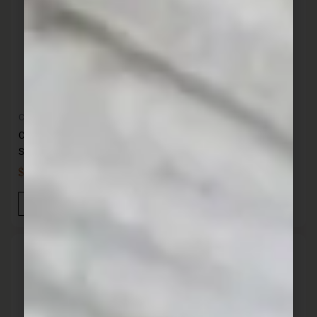
Cocina
Cocina
Caldera de hierro 2 L
Mini cacerola hierro 10 cm
SANTANA
320 ml SANTANA
$
3.404,00
$
389,00
IVA INC
IVA INC
Añadir Al Carrito
Añadir Al Carrito