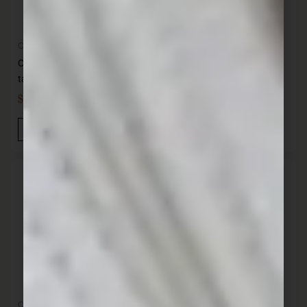
Cocina
Cocina
Cacerola bruja hierro con
Cacerola bruja hierro con
tapa 18 cm SANTANA
tapa 20 cm SANTANA
$
3.190,00
$
3.486,00
IVA INC
IVA INC
Añadir Al Carrito
Añadir Al Carrito
Cocina
Cocina