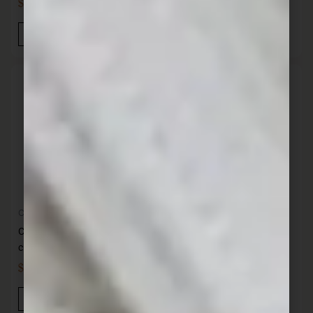
$
1.406,00
$
1.957,00
IVA INC
IVA INC
Añadir Al Carrito
Añadir Al Carrito
Cocina
Cocina
Cacerola hierro con asas 24
Cacerola hierro con asas 26
cm 4.1 L SANTANA
cm SANTANA
$
2.890,00
$
3.290,00
IVA INC
IVA INC
Añadir Al Carrito
Añadir Al Carrito