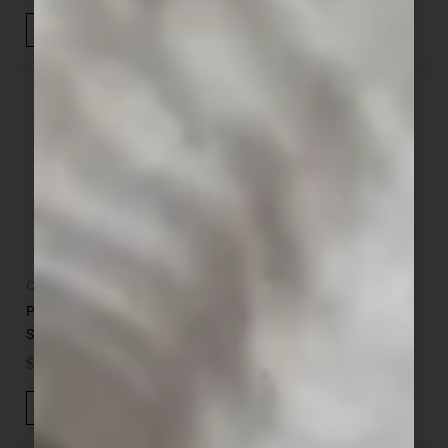
Añadir Al Carrito
Añadir Al Carrito
Cocina
Cocina
Pizzera hierro 24 cm 1.6 L
Pizzera hierro 30 cm 1.7 L
SANTANA
SANTANA
$
1.119,00
$
1.489,00
IVA INC
IVA INC
Añadir Al Carrito
Añadir Al Carrito