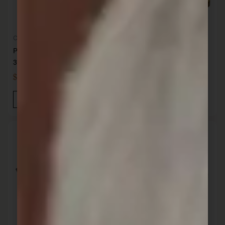
Cocina
Cocina
Plancha hierro con asas
Plancha hierro con soporte
38.5×24.2×1 cm SANTANA
madera 24x24cm SANTANA
$
1.585,00
$
3.087,00
IVA INC
IVA INC
Añadir Al Carrito
Añadir Al Carrito