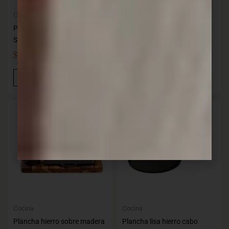
Cocina
Cocina
Plancha hierro redonda
Plancha hierro lisa 22×22 cm
soporte madera 20cm
SANTANA
SANTAN
$
1.020,00
$
2.639,00
IVA INC
IVA INC
Añadir Al Carrito
Añadir Al Carrito
Cocina
Cocina
Plancha hierro sobre madera
Plancha lisa hierro cabo