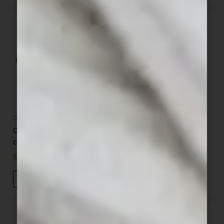
Cocina
Cocina
Cacerola hierro con asas 28
Cacerola hierro con tapa y
cm 6.2 L SANTANA
asas 24cm 3.8 L SANTANA
$
3.602,00
$
3.032,00
IVA INC
IVA INC
Añadir Al Carrito
Añadir Al Carrito