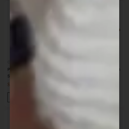
Cocina
Cocina
Pizzera hierro de 36 cm 1.9 L
Plancha cuadrada hierro con
SANTANA
base madera 24 cm SANT
$
2.095,00
$
2.246,00
IVA INC
IVA INC
Añadir Al Carrito
Añadir Al Carrito