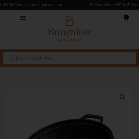
Ir
6.000
Ventas por mayor y menor
Envíos a todo el País
Envío grati
al
0
contenido
Cart
Búsqueda
de
productos