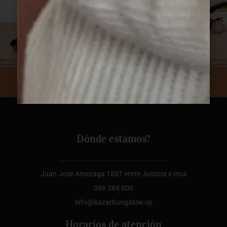
Dónde estamos?
Juan José Amezaga 1837 entre Justicia e Inca
096 284 000
info@bazarbungalow.uy
Horarios de atención